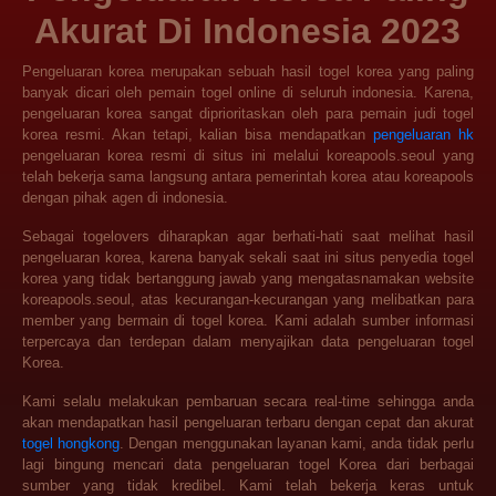
Akurat Di Indonesia 2023
Pengeluaran korea merupakan sebuah hasil togel korea yang paling
banyak dicari oleh pemain togel online di seluruh indonesia. Karena,
pengeluaran korea sangat diprioritaskan oleh para pemain judi togel
korea resmi. Akan tetapi, kalian bisa mendapatkan
pengeluaran hk
pengeluaran korea resmi di situs ini melalui koreapools.seoul yang
telah bekerja sama langsung antara pemerintah korea atau koreapools
dengan pihak agen di indonesia.
Sebagai togelovers diharapkan agar berhati-hati saat melihat hasil
pengeluaran korea, karena banyak sekali saat ini situs penyedia togel
korea yang tidak bertanggung jawab yang mengatasnamakan website
koreapools.seoul, atas kecurangan-kecurangan yang melibatkan para
member yang bermain di togel korea. Kami adalah sumber informasi
terpercaya dan terdepan dalam menyajikan data pengeluaran togel
Korea.
Kami selalu melakukan pembaruan secara real-time sehingga anda
akan mendapatkan hasil pengeluaran terbaru dengan cepat dan akurat
togel hongkong
. Dengan menggunakan layanan kami, anda tidak perlu
lagi bingung mencari data pengeluaran togel Korea dari berbagai
sumber yang tidak kredibel. Kami telah bekerja keras untuk