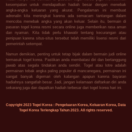
kesempatan untuk mendapatkan hadiah besar dengan menebak
angka-angka keluaran yang akurat. Pengalaman ini membuat
adrenalin kita meningkat karena ada semacam tantangan dalam
mencoba menebak angka yang akan keluar. Selain itu, bermain di
pasaran togel korea resmi secara online juga memberikan rasa aman
dan nyaman. Kita tidak perlu khawatir tentang kecurangan atau
penipuan karena situs-situs tersebut telah memiliki lisensi resmi dari
pemerintah setempat.
Namun demikian, penting untuk tetap bijak dalam bermain judi online
termasuk togel korea. Pastikan anda membatasi diri dan bertanggung
jawab atas segala tindakan anda sendiri. Togel atau lotre adalah
permainan tebak angka paling populer di mancanegara, permainan ini
sangat banyak digemari oleh kalangan apapun karena bayaran
hadiahnya sangatlah besar. Jadi, jangan kelamaan daftarkan diri anda
sekarang juga dan dapatkan hadiah terbesar dari togel korea hari ini.
Copyright 2023 Togel Korea : Pengeluaran Korea, Keluaran Korea, Data
Togel Korea Terlengkap Tahun 2023. All rights reserved.